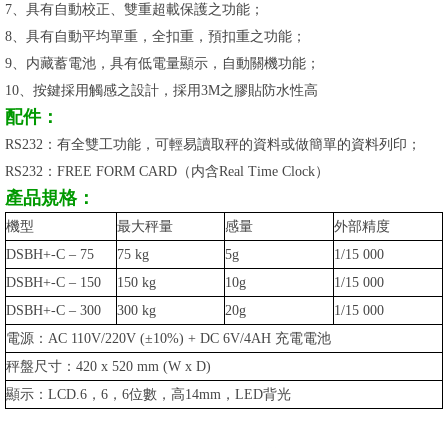
7、具有自動校正、雙重超載保護之功能；
8、具有自動平均單重，全扣重，預扣重之功能；
9、内藏蓄電池，具有低電量顯示，自動關機功能；
10、按鍵採用觸感之設計，採用3M之膠貼防水性高
配件：
RS232：有全雙工功能，可輕易讀取秤的資料或做簡單的資料列印；
RS232：FREE FORM CARD（内含Real Time Clock）
產品規格：
機型
最大秤量
感量
外部精度
DSBH+-C – 75
75 kg
5g
1/15 000
DSBH+-C – 150
150 kg
10g
1/15 000
DSBH+-C – 300
300 kg
20g
1/15 000
電源：AC 110V/220V (±10%) + DC 6V/4AH 充電電池
秤盤尺寸：420 x 520 mm (W x D)
顯示：LCD.6，6，6位數，高14mm，LED背光