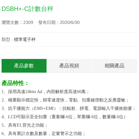
DSBH+-C計數台秤
瀏覽次數：2309 發布日期：2020/6/30
類型 :
標準電子秤
產品參數
產品視頻
相關產品
產品特性：
1、採用高速24bits Ad，内部解析度高達60萬；
2、稱重顯示穩定快，歸零速度快，零點、扣重鍵啓動之反應靈敏；
3、抗干擾能力（EMS+EMI）：抗輻射、靜電、電源輸入干擾效能優；
4、LCD可顯示至全扣重（重量欄-6位，單重欄-6位，數量欄-6位）
5、具有EL背光之功能；
6、具有累計次數及數量，定量警示之功能；